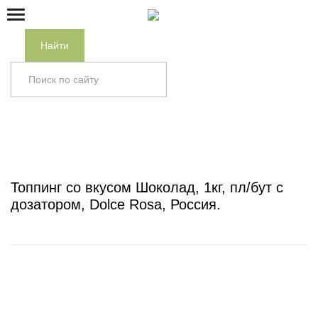
Найти
Главная
/
Каталог
/
КОНСЕРВАЦИЯ
/
ТОППИНГ, ДЖЕМ,
СИРОП
/
Топпинг со вкусом Шоколад, 1кг, пл/бут с
дозатором, Dolce Rosa, Россия
Топпинг со вкусом Шоколад, 1кг, пл/бут с
дозатором, Dolce Rosa, Россия.