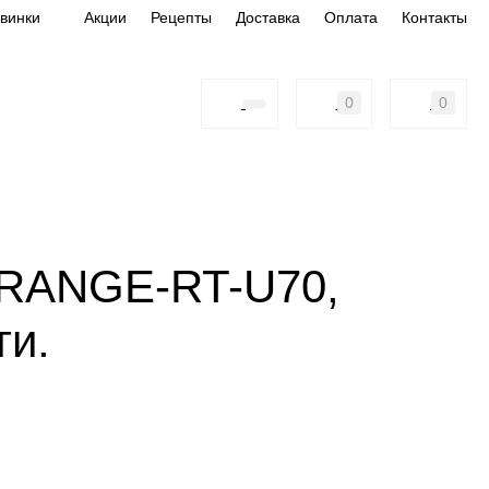
винки
Акции
Рецепты
Доставка
Оплата
Контакты
0
0
 апельсина ORANGE-RT-U70, какао-масло 29%, 500г, пакет,
ORANGE-RT-U70,
ги.