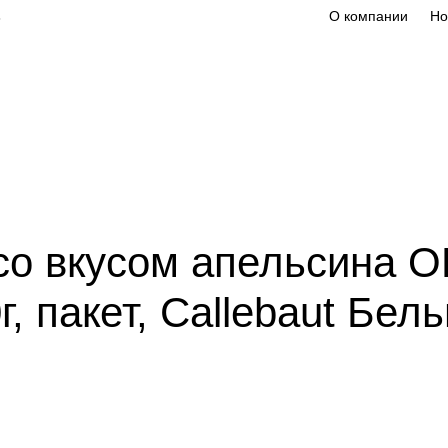
О компании
Но
8
 CALLEBAUT (цена за упаковку)
/
Шоколад оранжевый со вкусом
со вкусом апельсина 
, пакет, Callebaut Бель