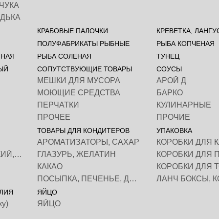
ЧУКА
ЕДЬКА
КРАБОВЫЕ ПАЛОЧКИ
КРЕВЕТКА, ЛАНГ
ПОЛУФАБРИКАТЫ РЫБНЫЕ
РЫБА КОПЧЕНАЯ
ННАЯ
РЫБА СОЛЕНАЯ
ТУНЕЦ
ЫЙ
СОПУТСТВУЮЩИЕ ТОВАРЫ
СОУСЫ
МЕШКИ ДЛЯ МУСОРА
АРОЙ Д
МОЮЩИЕ СРЕДСТВА
БАРКО
ПЕРЧАТКИ
КУЛИНАРНЫЕ
ПРОЧЕЕ
ПРОЧИЕ
ТОВАРЫ ДЛЯ КОНДИТЕРОВ
УПАКОВКА
АРОМАТИЗАТОРЫ, САХАР
ПЛАВЛЕННЫЙ, МЯГКИЙ, РАССОЛЬНЫЙ
ГЛАЗУРЬ, ЖЕЛАТИН
КОРОБКИ ДЛЯ 
КАКАО
КОРОБКИ ДЛЯ 
ПОСЫПКА, ПЕЧЕНЬЕ, ДЕКОР
ЛИЯ
ЯЙЦО
ку)
ЯЙЦО