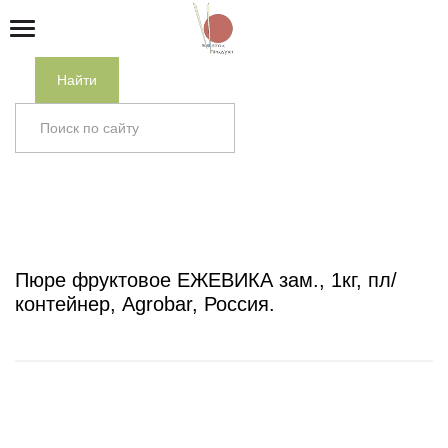
Найти
Главная
/
Каталог
/
ЗАМОРОЖЕННЫЕ ПРОДУКТЫ
/
ПЮРЕ ЯГОДНО-ФРУКТОВОЕ, СОК
/
Пюре фруктовое
ЕЖЕВИКА зам., 1кг, пл/контейнер, Agrobar, Россия
Пюре фруктовое ЕЖЕВИКА зам., 1кг, пл/
контейнер, Agrobar, Россия.