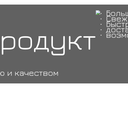
Боль
Свеж
Быст
Продукт
доста
возм
ью и качеством