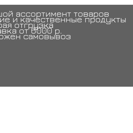
шой ассортимент товаров
ие и качественные продукты
рая отгрузка
вка от 6000 р.
ожен самовывоз